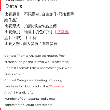
Details
比賽題目：不限題材, 自由創作(只接受手
繪作品)
比賽形式：拍攝/掃描作品上傳
比賽類別：
繪畫
 | 填色(
可到 
【
下載專
區
】
下載)
 | 手工藝
比賽人數 : 
個人參賽 / 團體參賽
Contest Theme: Any subject matter, free 
creation (only hand-drawn works accepted)
Contest Format: Take a photo/scan your work 
and upload it
Contest Categories: Painting | Coloring 
(available for download in the 
“
Download 
Area
”
) | Handicrafts
Number of Contestants: Individual 
contestants / Group contestants