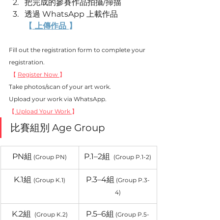
把完成的參賽作品拍攝/掃描
透過 WhatsApp 上載作品 
【
 上傳作品 
】
Fill out the registration form to complete your 
registration.
 【 
Register Now 
】
Take photos/scan of your art work.
Upload your work via WhatsApp.
【
 Upload Your Work 
】
比賽組別 Age Group
PN組
P.1–2組 
 (Group PN)
(Group P.1-2)
K.1組 
P.3–4組
(Group K.1)
(Group P.3-
4)
K.2組 
P.5–6組
(Group K.2)
(Group P.5-