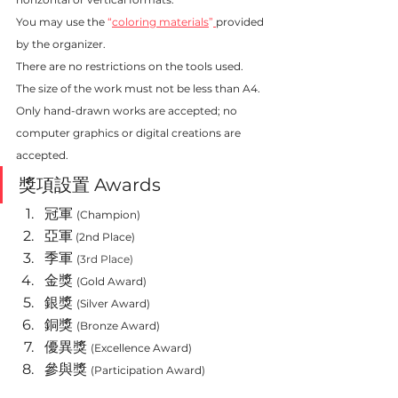
You may use the
 “
coloring materials
”
provided 
by the organizer.
There are no restrictions on the tools used.
The size of the work must not be less than A4.
Only hand-drawn works are accepted; no 
computer graphics or digital creations are 
accepted.
獎項設置 
Awards
冠軍 
(Champion)
亞軍
(2nd Place)
季軍 
(
3rd Place)
金獎 
(Gold Award)
銀獎 
(Silver Award)
銅獎 
(Bronze Award) 
優異獎 
(Excellence Award) 
參與獎 
(Participation Award)