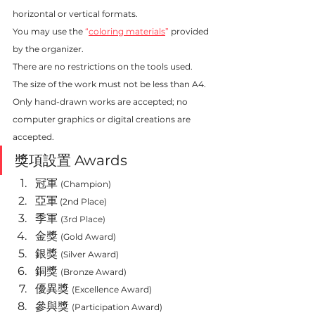
horizontal or vertical formats.
You may use the
 “
coloring materials
” 
provided 
by the organizer.
There are no restrictions on the tools used.
The size of the work must not be less than A4.
Only hand-drawn works are accepted; no 
computer graphics or digital creations are 
accepted.
獎項設置 
Awards
冠軍 
(Champion)
亞軍
(2nd Place)
季軍 
(
3rd Place)
金獎 
(Gold Award)
銀獎 
(Silver Award)
銅獎 
(Bronze Award) 
優異獎 
(Excellence Award) 
參與獎 
(Participation Award)