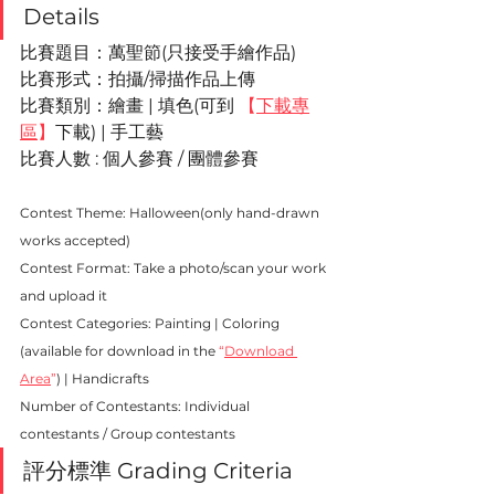
Details
比賽題目：
萬聖節
(只接受手繪作品)
比賽形式：拍攝/掃描作品上傳
比賽類別：
繪畫
 | 填色(
可到 
【
下載專
區
】
下載)
 | 手工藝
比賽人數 : 
個人參賽 / 團體參賽
Contest Theme: Halloween(only hand-drawn 
works accepted)
Contest Format: Take a photo/scan your work 
and upload it
Contest Categories: Painting | Coloring 
(available for download in the 
“
Download 
Area
”
) | Handicrafts
Number of Contestants: Individual 
contestants / Group contestants
評分標準 
Grading Criteria