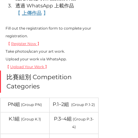
透過 WhatsApp 上載作品 
【 
上傳作品
 】
Fill out the registration form to complete your 
registration.
 【 
Register Now 
】
Take photos/scan your art work.
Upload your work via WhatsApp.
【 
Upload Your Work 
】
比賽組別 
Competition 
Categories
PN組
P.1–2組 
 (Group PN)
(Group P.1-2)
K.1組 
P.3–4組
(Group K.1)
(Group P.3-
4)